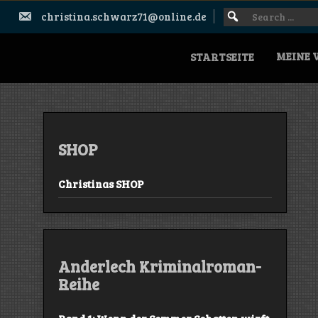
Skip
Search
SEARCH
christina.schwarz71@online.de
to
FOR:
for:
content
MEINE 
STARTSEITE
SHOP
Christinas SHOP
Anderlech Kriminalroman-
Reihe