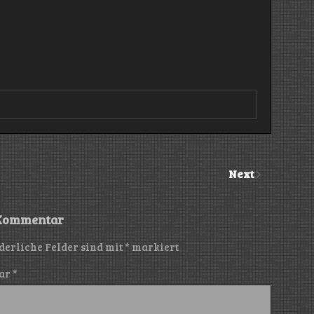
Next
 Kommentar
derliche Felder sind mit
*
markiert
ar
*