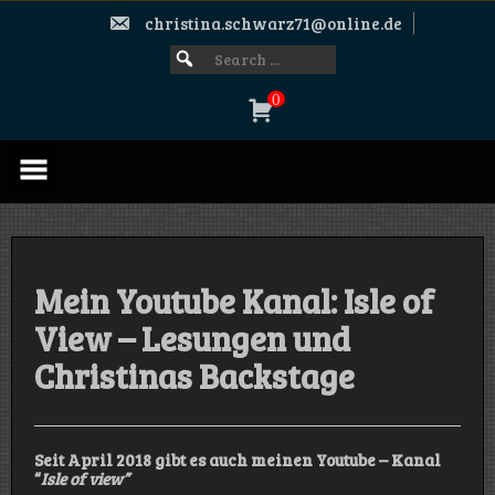
Skip
christina.schwarz71@online.de
to
content
Search
SEARCH
FOR:
for:
0
Mein Youtube Kanal: Isle of
View – Lesungen und
Christinas Backstage
Seit April 2018 gibt es auch meinen Youtube – Kanal
“
Isle of view”