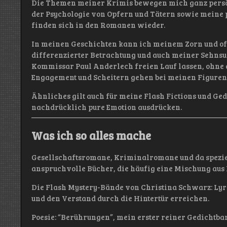
Die Themen meiner Krimis bewegen mich ganz persön
der Psychologie von Opfern und Tätern sowie meine p
finden sich in den Romanen wieder.
In meinen Geschichten kann ich meinem Zorn und oft
differenzierter Betrachtung und auch meiner Sehns
Kommissar Paul Anderlech freien Lauf lassen, ohne d
Engagement und Scheitern gehen bei meinen Figuren 
Ähnliches gilt auch für meine Flash Fictions und Ged
nachdrücklich pure Emotion ausdrücken.
Was ich so alles mache
Gesellschaftsromane, Kriminalromane und da spezie
anspruchvolle Bücher, die häufig eine Mischung aus 
Die Flash Mystery-Bände von Christina Schwarz: Lyri
und den Verstand durch die Hintertür erreichen.
Poesie: “Berührungen”, mein erster reiner Gedichtba