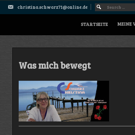
Skip
Search
SEARCH
christina.schwarz71@online.de
to
FOR:
for:
content
MEINE 
STARTSEITE
Was mich bewegt