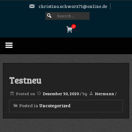
Skip
christina.schwarz71@online.de
to
content
Search
SEARCH
FOR:
for:
0
Testneu
Posted on
Dezember 30, 2020
/
by
Hermann
/
Posted in
Uncategorized