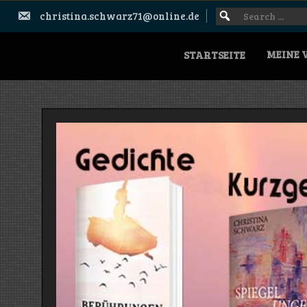
Skip
Search
SEARCH
christina.schwarz71@online.de
to
FOR:
for:
content
MEINE 
STARTSEITE