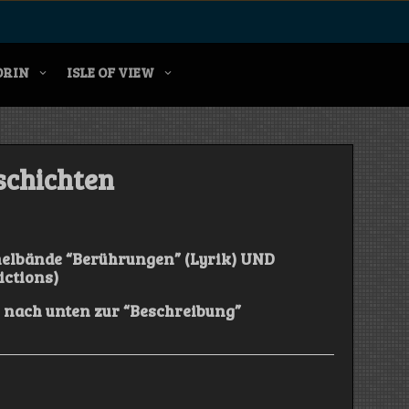
ORIN
ISLE OF VIEW
eschichten
melbände “Berührungen” (Lyrik) UND
ictions)
s nach unten zur “Beschreibung”