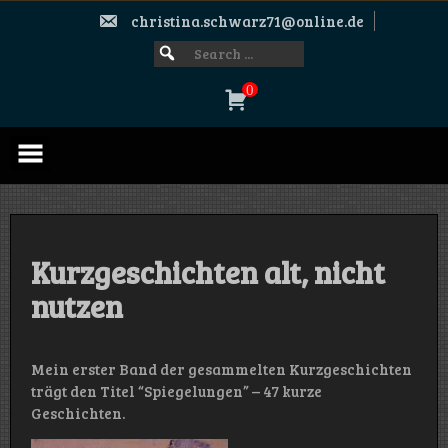
Skip
christina.schwarz71@online.de
to
content
Search
SEARCH
FOR:
for:
0
Kurzgeschichten alt, nicht
nutzen
Mein erster Band der gesammelten Kurzgeschichten
trägt den Titel “Spiegelungen” – 47 kurze
Geschichten.